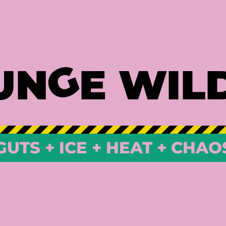
G
UN
E WIL
GUTS + ICE + HEAT + CHAO