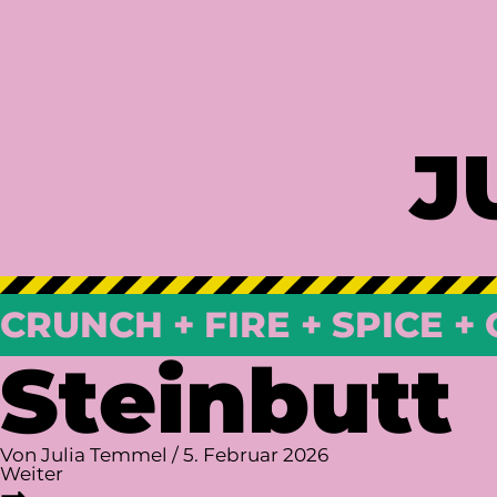
J
CRUNCH + FIRE + SPICE + 
Steinbutt
Von
Julia Temmel
/
5. Februar 2026
Beitragsnavigation
Weiter