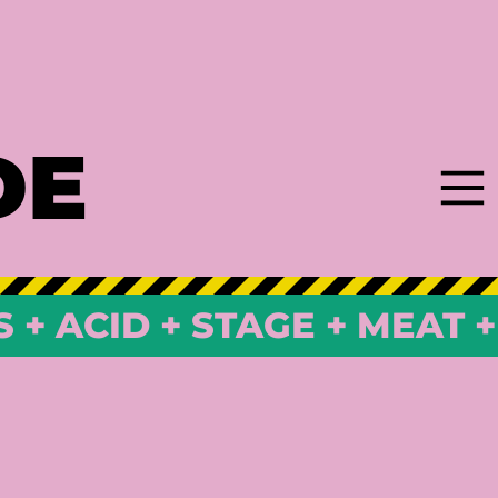
DE
S + ACID + STAGE + MEAT 