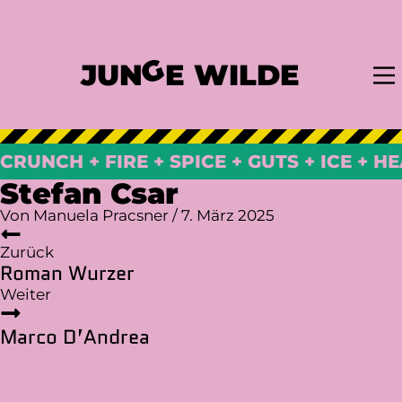
G
JUN
E WILDE
CRUNCH + FIRE + SPICE + GUTS + ICE + H
Stefan Csar
Von
Manuela Pracsner
/
7. März 2025
Beitragsnavigation
Zurück
Roman Wurzer
Weiter
Marco D’Andrea