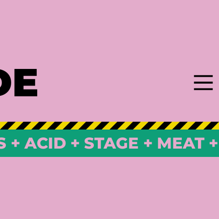
DE
S + ACID + STAGE + MEAT 