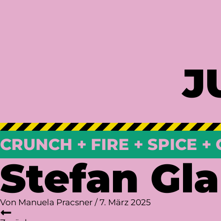
J
CRUNCH + FIRE + SPICE + 
Stefan Gl
Von
Manuela Pracsner
/
7. März 2025
Beitragsnavigation