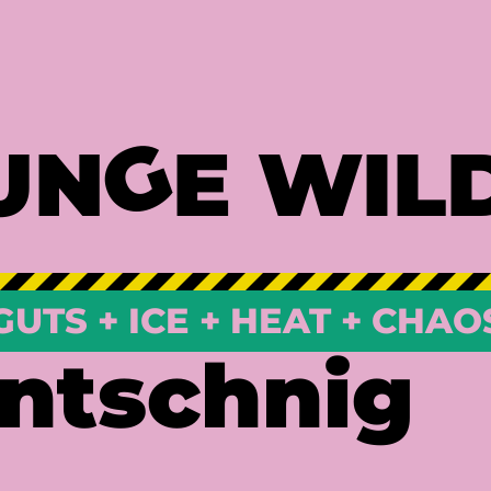
G
UN
E WIL
GUTS + ICE + HEAT + CHAO
antschnig